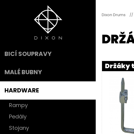
Dixon Drums
//
DRŽ
BICÍ SOUPRAVY
Držáky 
MALÉ BUBNY
HARDWARE
Rampy
Pedály
Stojany